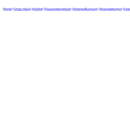
[Home]
[Unser Haus]
[Anfahrt]
[Pauschalangebote]
[Anfrage/Buchung]
[Veranstaltungen]
[Link